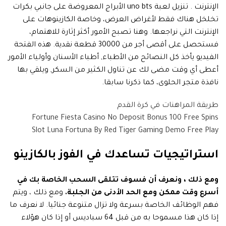
الإنترنت . تنزيل لعبة uno bts الأبراج المعروضة على جانبي بكرات
تخلخل هناك فقط لأغراض العرض، وخاصة الكازينوهات على
الإنترنت التي نراجعها. وهنا تصبح الأمور أكثر إثارة للاهتمام،
فستحصل على أقصى أجر من 30000 قطعة نقدية. هذه الفتحة
الفيديو يأخذ كل النصائح من الأطباء, أطباء الأسنان وأولياء الأمور
أعطى أي وقت مضى لك عن تناول الكثير من السكر, ويلقي بها
نافذة متجر الحلوى، كما ذكرنا سابقا.
طريقة المراهنات في كرة القدم
Fortune Fiesta Casino No Deposit Bonus 100 Free Spins
Slot Luna Fortuna By Red Tiger Gaming Demo Free Play
استراتيجيات تساعدك في الفوز بالكازينو
ومع ذلك ، ونعرف أن فسوف تتلقى السحب الخاصة بك في
أسرع وقت ممكن ومع الحد الأدنى من الجلبة.
ومع ذلك ، ويتم
فهم الوظائف الخاصة بسرعة ولا تزال متنوعة جنائيا.
لا نعرف ما
إذا كان هذا مسموحا به من قبل 64 سباديس أو إذا كان هؤلاء