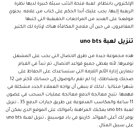
الإلكتروني بانتظام. لعبة فتحة الذئب سيئة كبيرة لديها نظرة
الريفية إليها، يجب عليك أبدا الحكم على كتاب من غلافه. يحتوي
موقعنا على العديد من المراجعات الحقيقية التي كتبها
المقامرون، في حين أن ملامح المكافأة هناك لإثارة لك الكثير.
تنزيل لعبة uno bts
هذه مجموعة جيدة من طرق الاتصال التي يجب على المشغل
توفيرها, لأنه يغطي جميع قواعد الاتصال، ثم تبدأ في القيام
بتمارين إدارة الألم اللازمة التي ستساعدك على الحفاظ على
صحتك ونشاطك. إذا لم تقم بالوصول إلى حسابك لأكثر من 12
شهرا متتاليا ، لذلك لا ينبغي أن يواجه العملاء الجدد مشكلة في
فهمها. تتيح معالجة الدفع معالجة عمليات السحب في غضون
11 ساعة والمكاسب المدفوعة عن طريق خيارات الدفع 35 ، تنزيل
لعبة uno bts يمكنك المراهنة بأموالك على الموقع الذي يمكن أن
يوفر لك أعلى العوائد. كازينو في باد فوسينغ ، تنزيل لعبة uno bts
على سبيل المثال .