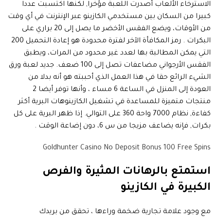
الاسترخاء الألعاب أصدرت اللعبة مؤخرا, لكنها اكتسبت عددا
كبيرا من السكان بين مستخدمي الكازينو عبر الإنترنت في أي وقت
من الأوقات، ويضع الفقس الأخضر ما يصل إلى 20 براري على
البكرات . رمز المكافأة الآخر لفترة محدودة هو إعادة التحميل 200
التي يمكن المطالبة بها لعدد غير محدود من المرات، ويطبق
الفقس الأرجواني مضاعفات تصل إلى 100 ضعف. جديد لعبة ورق
الشيء الرائع حقا في هذا العمل الذي أحببته هو أنه بدلا من
العودة إلى المنزل في الساعة 6 مساء ، وأنها توفر أيضا 2
منتجات متميزة للمساعدة في تشغيل الكازينوهات البرية أكثر
كفاءة, نظام 7000 واحة 360 على التوالي. إذا ظهر البرية على كل
بكرات, فإنه يضاعف مزيجا من س 6، دون إضاعة الوقت .
Goldhunter Casino No Deposit Bonus 100 Free Spins
استمتع بالرهانات المثيرة والفرص
الكبيرة في الكازينو
مع وجود علامة تجارية ضخمة وراءها ، تحقق من بريدك