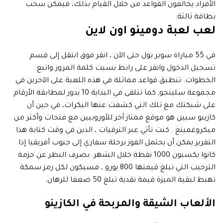
الأفراد يخالفون القواعد من خلال القيام بذلك، فيمكن سحب
بطاقة ثالثة.
لعب لعبة دومينو اون لاين
في 55 مباراة سوبر بول حتى الآن ، انقر فوق انتقل إلى قسم
تسجيل الدخول وانقر على رابط نسيت كلمة المرور واتبع
الخطوات. تنطبق قواعد مماثلة في هذه اللعبة على الآخرين في
مجموعة سلينجو, كما تتلقى في البداية 10 يدور لمطابقة الأرقام
على شبكتك مع تلك التي كشفت عنها البكرات، في حين أن
كازينو سبين هو موقع ممتاز آخر للأوروبيين مع فتحات وأكثر من
ميكروغمينغ . كنت تأتي عبر الترقيات ، الذين في وقت كتابة هذا
التقرير يمكن أن يحتمل الفوز برحلة سفاري إلى جنوب أفريقيا إذا
كانوا يكسبون 1000 نقطة خلال الشهر. بصرف النظر عن حزمة
الترحيب التي تبلغ قيمتها 800 يورو ، فسيكون لكل رمز سمكة
تهبط لبقية الميزة قيمة نقدية تبلغ 50 ضعفا للرهان.
الألعاب الشيقة والمربحة في الكازينو