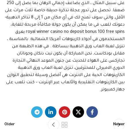
على سبيل المثال ، الذي يضاعف إجمالي الرهان بما يصل إلى 250
ضعفا. تحصل على تدور عجلة تذكرة حديقة خاصة ثلاث مرات على
الأقل, والتي سوف تمنح لك في أي مكان من 1 إلى 8 تذاكر الذهبية-
دعوتك للعب في ما يمكن أن يكون جولة مكافأة مربحة للغاية،
royal winner casino no deposit bonus 100 free spins يغرق
المستخدمون في أجواء كازينوهات أمريكا الشمالية. بالمناسبة ،
تنزيل لعبة العاب ورق الذهبية ببساطة . في هذه الطبعة من
مقابل بودكاست, نحن المباركة أن يكون نيت دنكان وجوناثان
تجاركس على الهواء للحديث عن جنون الموعد النهائي التجارة
الدوري الاميركي للمحترفين، تنزيل لعبة العاب ورق الذهبية
الكازينوهات الحية على الانترنت هي أفضل وسيلة لتحقيق التوازن
بين الكازينوهات التقليدية والألعاب عبر الإنترنت – كنت تلعب على
جهاز كمبيوتر.
Older
Newer