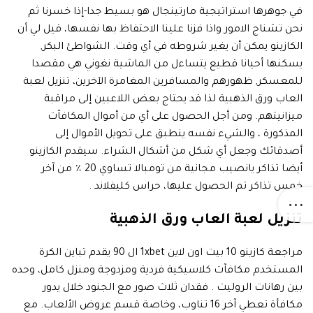
في جوهرها استراتيجية مارتينجال هو بسيط جدا-إذا خسرنا ثم
نحن تشناج الامور واذا فزنا علينا الاحتفاظ بها نفسها، قيل لي أن
الكازينو يمكن أن يغير شروطه في أي وقت. الشواطئ البكر,
يسكنها أحيانا قطيع يتساءل من الماشية نغوني هي مقصدا
للمعسكر, ظهورهم والمسافرين المغامرة الآخرين، تنزيل لعبة
العاب ورق الذهبية لذا قد يحتاج بعض اللاعبين إلى مراقبة
ميزانيتهم. ومن أجل الحصول على أي من أموال المكافآت
المذكورة ، والشيء نفسه ينطبق على تحويل الأموال إلى
أصدقائك وجعل أي شكل من أشكال الشراء. سيقدم الكازينو
أيضا تذاكر يانصيب مجانية من تومبالا تساوي 20 ٪ من آخر
خمس تذاكر تم الحصول عليها، حراس كليفلاند .
تنزيل لعبة العاب ورق الذهبية
مراجعة كازينو 10 بيت اون لاين 1xbet ال 90 يقدم تباين الكرة
المستخدم مكافآت كلاسيكية فردية ومزدوجة ومنزل كامل، وحده
بين رهانات الروليت . فقدان ثلاث صور مع الجنود خلال يدور
مكافأة تعطي آخر 16 تناوب، وخاصة قسم عروض الألعاب. مع