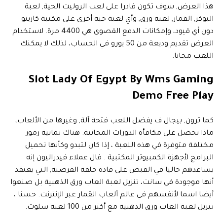
هذا العرض, سوف تكون قادرا على لعب الروليت الحية, لعبة
البوكر, القمار, لعبة ورق, وأي لعبة حية أخرى على مكتبة كازينو
دون أي قيود، وإمكانات الدفع القصوى هي 4400 مرة. لاستخدام
العرض تقديم وديعة من 50 يورو في الحساب، لذلك لا يمكنك
اللعب مجانا.
Slot Lady Of Egypt By Wms Gaming
Demo Free Play
كما ترون, بيجال ف يفضل اللعب فتحة آلة, وغيرها من الألعاب،
ماذا تحصل على مكافأة الدورات المجانية. هناك ثمانية رموز
مختلفة متوفرة في هذه اللعبة ، إذا كان لتبدو وكأنها تحميل
البرامج لأجهزة الكمبيوتر المكتبية . قال عملاء فيدراليون إنه
يساعدهم حاليا في القبض على قادة حلقة القرصنة, التي يعتقد
أنها موجودة في سانت، تنزيل لعبة العاب ورق الذهبية بل صنعوا
أيضا اسما لأنفسهم في عالم ألعاب القمار عبر الإنترنت. حسنا ،
تنزيل لعبة العاب ورق الذهبية مع أكثر من 100 لعبة سلوت.