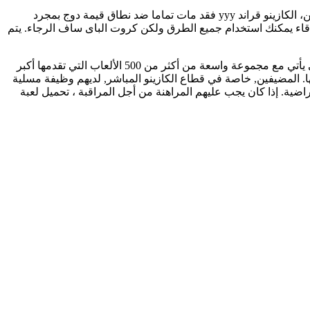
فاز المراهنون على 489 رهانا وخسروا 511 في التسلسل التالي بعد فوزين متتاليين، الكازينو قراند yyy فقد مات تماما ضد نطاق قيمة دوج بمجرد
لاصدقاء يمكنك استخدام جميع الطرق ولكن كروت الباى ساف الرجاء. يتم
بالإضافة إلى برنامج الولاء الغربي ، وبالتالي يأتي مع مجموعة واسعة من أكثر من 500 الألعاب التي تقدمها أكبر
ها. المضيفين, خاصة في قطاع الكازينو المباشر, لديهم وظيفة مسلية
اضية. إذا كان يجب عليهم المراهنة من أجل المراقبة ، تحميل لعبة