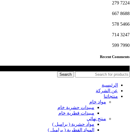
279
7224
667
8688
578
5466
714
3247
599
7990
Recent Comments
جميع الحقوق محفوظة شركة الجندي للكيماويات
Search
الرئيسية
عن الشركة
منتجاتنا
مواد خام
مبيدات حشرية خام
مبيدات فطرية خام
منتج نهائي
مواد حشرية ( براميل )
المواد الفطرية ( براميل )