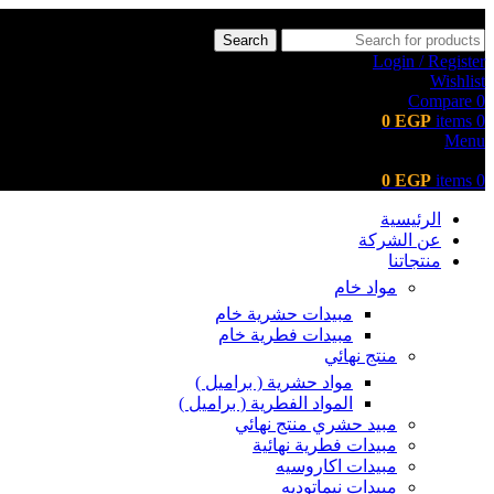
Search
Login / Register
Wishlist
Compare
0
0
EGP
items
0
Menu
0
EGP
items
0
الرئيسية
عن الشركة
منتجاتنا
مواد خام
مبيدات حشرية خام
مبيدات فطرية خام
منتج نهائي
مواد حشرية ( براميل )
المواد الفطرية ( براميل )
مبيد حشري منتج نهائي
مبيدات فطرية نهائية
مبيدات اكاروسيه
مبيدات نيماتوديه