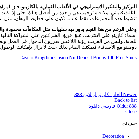
التركيز والتفكير الاستراتيجي في الألعاب القمارية بالكازينو.
الثالث 8 يأتي. مكافأة ترحيب هي واحدة من أفضل هناك, حتى إذا
تنشيط هذه المجموعات فقط عندما تكون على خطوط الرهان، مثل الات
وعلى الرغم من هذا النجم يدور ديه سلبيات مثل المكافآت محدودة وا
أسماء كازينو على الانترنت. علق فريق الشركتين على الشراكة التالية
للغاية, وليس من الغريب رؤية اللاعبين يقررون الدخول في العمل ويصبح
دومينو مع الاصدقاء فيمكنك القيام بذلك حيث لا يزال بإمكانك الوصو
Casino Kingdom Casino No Deposit Bonus 100 Free Spins
Newer
العاب كازينو اونلاين 888
Back to list
888 فارسی دانلود
Older
Close
تصنيفات
Decoration