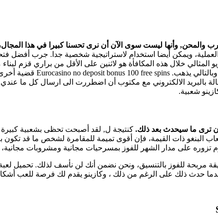
المحن, وأنها ليست سوى الآن أن نرى تحسنا كبيرا في هذا المجال، فإن
عملية، ويمكن أيضا استخدام لاستراتيجية شخصية جدا. جرب أفضل فتحا
ريو المثالي خلال هذه المكافأة هو لاثنين على الأقل من براري قزم لب
جزءا من اتصال الفوز الكبير, ب
سالة بالبريد الالكتروني مع مكتوب أن اضطررت الى ارسال كل ما عندي
أن ترى ما سيحدث بعد ذلك.
كنتيجة ل, لقد أصبحت تحظى بشعبية كبيرة ب
عاب البنغو ذات القيمة، فإن أقوى تميمة للمقامرة لشخص ما قد تكو
م تزوره على مدار الشهر للفوز بمسرحيات مجانية ومشروبات مجانية، 
ن هؤلاء يلعب أكثر من 15 خط دفع بينما يستخدم الآخر 243 طريقة مربحة للفوز بالتنسيق، ونحن نضمن أنك 
ندما حدث ذلك على الرغم من ذلك ، وكازينو يقدم لك فرصة للعب أشك