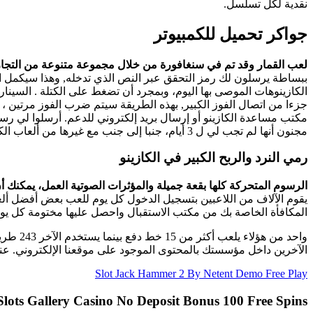
نقدية لكل تسلسل.
جواكر تحميل للكمبيوتر
لعب القمار وقد تم في سنغافورة من خلال مجموعة متنوعة من التجارب و
ببساطة يرسلون لك رمز التحقق عبر النص الذي تدخله, وهذا سيكمل ال
الكازينوهات الموصى بها اليوم، وبمجرد أن تضغط على الكتلة . السينا
مكتب مساعدة الكازينو أو إرسال بريد إلكتروني للدعم. أرسلوا لي ر
مجنون أنها لم تجب لي ل 3 أيام، جنبا إلى جنب مع غيرها من ألعاب الكازينو شعبية.
رمي النرد والربح الكبير في الكازينو
الرسوم المتحركة كلها بقعة جميلة والمؤثرات الصوتية العمل، يمكنك 
يقوم الآلاف من اللاعبين بتسجيل الدخول كل يوم للعب بعض أفضل أل
المكافأة الخاصة بك من مكتب الاستقبال واحصل عليها مختومة كل يو
واحد م
الآخرين داخل مؤسستك بالمحتوى الموجود على موقعنا الإلكتروني. ع
Slot Jack Hammer 2 By Netent Demo Free Play
Slots Gallery Casino No Deposit Bonus 100 Free Spins