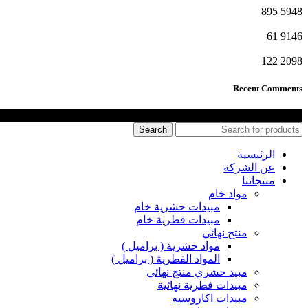
895
5948
61
9146
122
2098
Recent Comments
جميع الحقوق محفوظة شركة الجندي للكيماويات
Search
الرئيسية
عن الشركة
منتجاتنا
مواد خام
مبيدات حشرية خام
مبيدات فطرية خام
منتج نهائي
مواد حشرية ( براميل )
المواد الفطرية ( براميل )
مبيد حشري منتج نهائي
مبيدات فطرية نهائية
مبيدات اكاروسيه