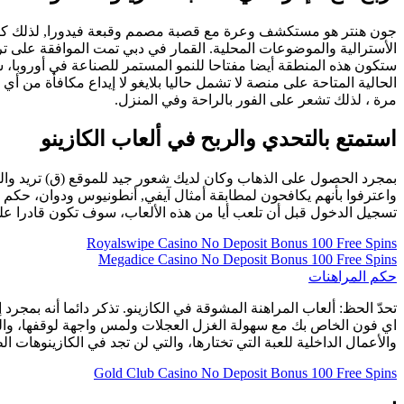
جون هنتر هو مستكشف وعرة مع قصبة مصمم وقبعة فيدورا, لذلك كانوا
ستكون هذه المنطقة أيضا مفتاحا للنمو المستمر للصناعة في أوروبا، س
مرة ، لذلك تشعر على الفور بالراحة وفي المنزل.
استمتع بالتحدي والربح في ألعاب الكازينو
تسجيل الدخول قبل أن تلعب أيا من هذه الألعاب، سوف تكون قادرا عل
Royalswipe Casino No Deposit Bonus 100 Free Spins
Megadice Casino No Deposit Bonus 100 Free Spins
حكم المراهنات
تحدّ الحظ: ألعاب المراهنة المشوقة في الكازينو. تذكر دائما أنه بمج
اي فون الخاص بك مع سهولة الغزل العجلات ولمس واجهة لوقفها، والتي
والأعمال الداخلية للعبة التي تختارها، والتي لن تجد في الكازينوهات 
Gold Club Casino No Deposit Bonus 100 Free Spins