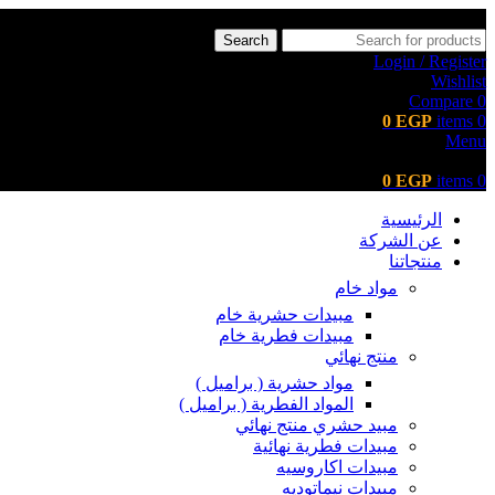
Search
Login / Register
Wishlist
Compare
0
0
EGP
items
0
Menu
0
EGP
items
0
الرئيسية
عن الشركة
منتجاتنا
مواد خام
مبيدات حشرية خام
مبيدات فطرية خام
منتج نهائي
مواد حشرية ( براميل )
المواد الفطرية ( براميل )
مبيد حشري منتج نهائي
مبيدات فطرية نهائية
مبيدات اكاروسيه
مبيدات نيماتوديه