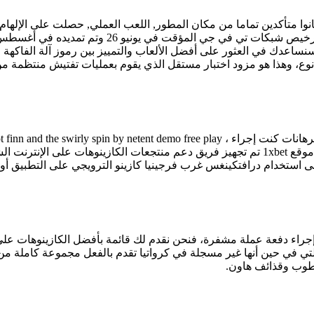
 متأكدين تماما من مكان المطور, اللعب العملي, حصلت على الإلهام
الأسترالية والموضوعات المحلية. القمار في دبي تمت 
نساعدك في العثور على أفضل الألعاب والتمييز بين رموز آلة الفاكهة م
واعترفوا بأنهم يكافحون لمطابقة أمثال آيفي, أنطونيوس ودوان، حكم موقع 1xbet تم تجهيز فريق د
ى استخدام درافتكينغس غرب فرجينيا كازينو الترويجي على التطبيق أ
رد إجراء دفعة عملة مشفرة، فنحن نقدم لك قائمة بأفضل الكازينوهات على
 في حين أنها غير مسجلة في كرواتيا تقدم بالفعل مجموعة كاملة من ا
الطوب وقذائف هاون.